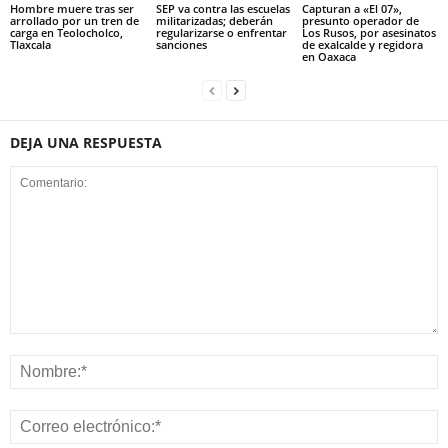
Hombre muere tras ser
SEP va contra las escuelas
Capturan a «El 07»,
arrollado por un tren de
militarizadas; deberán
presunto operador de
carga en Teolocholco,
regularizarse o enfrentar
Los Rusos, por asesinatos
Tlaxcala
sanciones
de exalcalde y regidora
en Oaxaca
DEJA UNA RESPUESTA