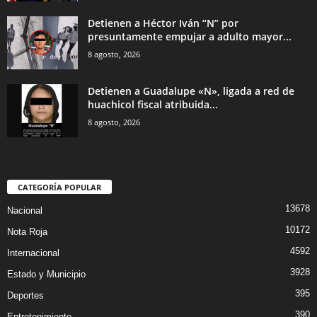
Detienen a Héctor Iván “N” por
presuntamente empujar a adulto mayor...
8 agosto, 2026
Detienen a Guadalupe «N», ligada a red de
huachicol fiscal atribuida...
8 agosto, 2026
CATEGORÍA POPULAR
13678
Nacional
10172
Nota Roja
4592
Internacional
3928
Estado y Municipio
395
Deportes
390
Entretenimiento