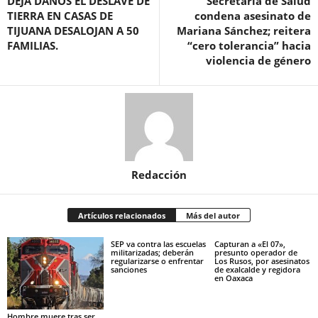
DEJA DAÑOS EL DESLAVE DE
Secretaría de Salud
TIERRA EN CASAS DE
condena asesinato de
TIJUANA DESALOJAN A 50
Mariana Sánchez; reitera
FAMILIAS.
“cero tolerancia” hacia
violencia de género
Redacción
Artículos relacionados
Más del autor
SEP va contra las escuelas
Capturan a «El 07»,
militarizadas; deberán
presunto operador de
regularizarse o enfrentar
Los Rusos, por asesinatos
sanciones
de exalcalde y regidora
en Oaxaca
Hombre muere tras ser