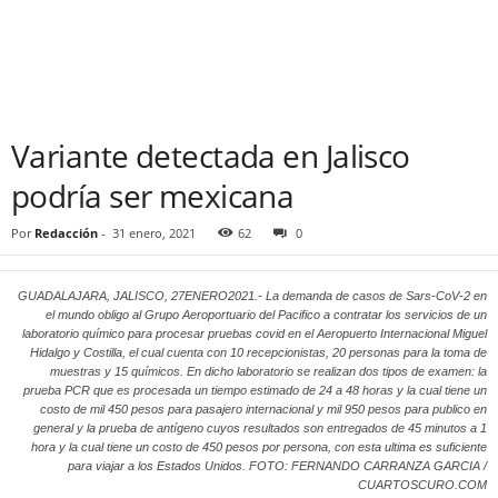
Variante detectada en Jalisco
podría ser mexicana
Por
Redacción
-
31 enero, 2021
62
0
GUADALAJARA, JALISCO, 27ENERO2021.- La demanda de casos de Sars-CoV-2 en
el mundo obligo al Grupo Aeroportuario del Pacifico a contratar los servicios de un
laboratorio químico para procesar pruebas covid en el Aeropuerto Internacional Miguel
Hidalgo y Costilla, el cual cuenta con 10 recepcionistas, 20 personas para la toma de
muestras y 15 químicos. En dicho laboratorio se realizan dos tipos de examen: la
prueba PCR que es procesada un tiempo estimado de 24 a 48 horas y la cual tiene un
costo de mil 450 pesos para pasajero internacional y mil 950 pesos para publico en
general y la prueba de antígeno cuyos resultados son entregados de 45 minutos a 1
hora y la cual tiene un costo de 450 pesos por persona, con esta ultima es suficiente
para viajar a los Estados Unidos. FOTO: FERNANDO CARRANZA GARCIA /
CUARTOSCURO.COM