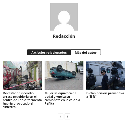
Redacción
Artículos relacionados
Más del autor
Devastador incendio
Mujer se equivoca de
Dictan prisión preventiva
arrasa mueblería en el
pedal y vuelca su
a ‘El R1’
centro de Tepic; tormenta
camioneta en la colonia
habría provocado el
Peñita
siniestro.