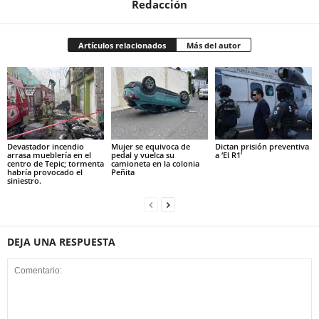
Redacción
Artículos relacionados
Más del autor
Devastador incendio
Mujer se equivoca de
Dictan prisión preventiva
arrasa mueblería en el
pedal y vuelca su
a ‘El R1’
centro de Tepic; tormenta
camioneta en la colonia
habría provocado el
Peñita
siniestro.
DEJA UNA RESPUESTA