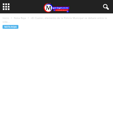
Inicio
Nota Roja
«El Cuate», elemento de la Policía Muncipal se debate entre la
vida...
NOTA ROJA