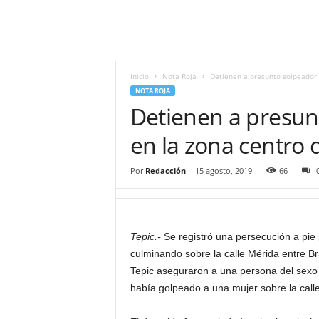
i
t
|
M
i
Inicio
Nota Roja
Detienen a presunto golpeador 
g
NOTA ROJA
u
Detienen a presun
e
l
en la zona centro 
Á
n
Por
Redacción
-
15 agosto, 2019
66
g
e
l
L
Tepic.-
Se registró una persecución a pie 
u
culminando sobre la calle Mérida entre Br
n
a
Tepic aseguraron a una persona del sexo
había golpeado a una mujer sobre la call