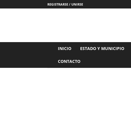
REGISTRARSE / UNIRSE
N
INICIO
ESTADO Y MUNICIPIO
o
t
CONTACTO
i
c
i
a
s
d
e
N
a
y
a
r