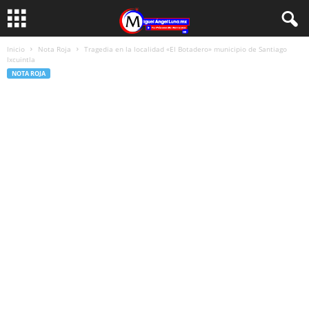
Inicio
Nota Roja
Tragedia en la localidad «El Botadero» municipio de Santiago
Ixcuintla
NOTA ROJA