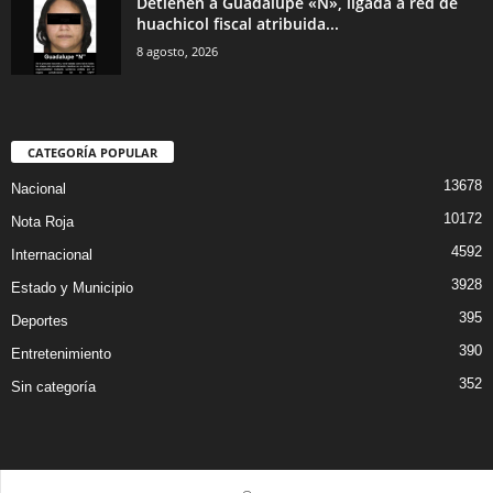
Detienen a Guadalupe «N», ligada a red de
huachicol fiscal atribuida...
8 agosto, 2026
CATEGORÍA POPULAR
13678
Nacional
10172
Nota Roja
4592
Internacional
3928
Estado y Municipio
395
Deportes
390
Entretenimiento
352
Sin categoría