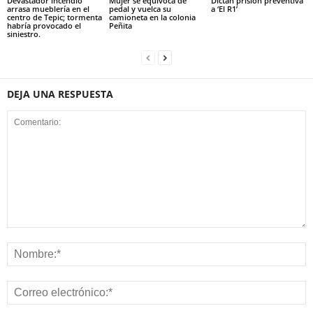
Devastador incendio
Mujer se equivoca de
Dictan prisión preventiva
arrasa mueblería en el
pedal y vuelca su
a ‘El R1’
centro de Tepic; tormenta
camioneta en la colonia
habría provocado el
Peñita
siniestro.
DEJA UNA RESPUESTA