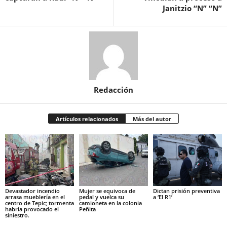
Janitzio “N” “N”
Redacción
Artículos relacionados
Más del autor
Devastador incendio
Mujer se equivoca de
Dictan prisión preventiva
arrasa mueblería en el
pedal y vuelca su
a ‘El R1’
centro de Tepic; tormenta
camioneta en la colonia
habría provocado el
Peñita
siniestro.