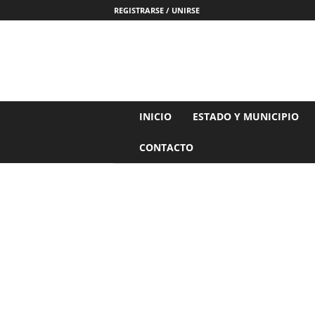
REGISTRARSE / UNIRSE
N
INICIO
ESTADO Y MUNICIPIO
o
t
CONTACTO
i
c
i
a
s
d
e
N
a
y
a
r