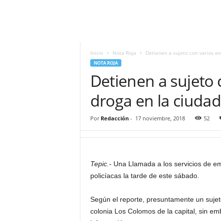
i
t
|
M
i
Inicio
Nota Roja
Detienen a sujeto con varios env
g
NOTA ROJA
u
Detienen a sujeto 
e
l
droga en la ciudad
Á
n
Por
Redacción
-
17 noviembre, 2018
52
g
e
l
L
Tepic.-
Una Llamada a los servicios de eme
u
policíacas la tarde de este sábado.
n
a
Según el reporte, presuntamente un suje
colonia Los Colomos de la capital, sin em