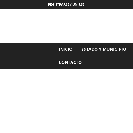
REGISTRARSE / UNIRSE
N
INICIO
ESTADO Y MUNICIPIO
o
t
CONTACTO
i
c
i
a
s
d
e
N
a
y
a
r