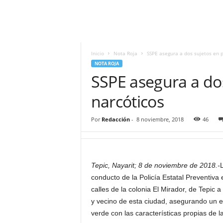
i
t
|
M
i
Inicio
Nota Roja
SSPE asegura a dos sujetos en 
g
NOTA ROJA
u
SSPE asegura a do
e
l
narcóticos
Á
n
Por
Redacción
-
8 noviembre, 2018
46
g
e
l
L
Tepic, Nayarit; 8 de noviembre de 2018.-
L
u
conducto de la Policía Estatal Preventiva e
n
a
calles de la colonia El Mirador, de Tepic 
y vecino de esta ciudad, asegurando un en
verde con las características propias de