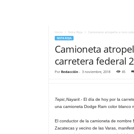
i
t
|
M
i
Inicio
Nota Roja
Camioneta atropella a toro sobr
g
NOTA ROJA
u
Camioneta atropell
e
l
carretera federal 
Á
n
Por
Redacción
-
3 noviembre, 2018
45
g
e
l
L
Tepic,Nayarit.-
El día de hoy por la carret
u
una camioneta Dodge Ram color blanco m
n
a
El conductor de la camioneta de nombre
Zacatecas y vecino de las Varas, manifest