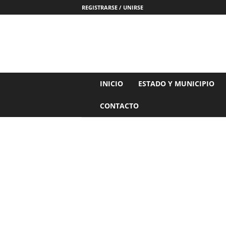
REGISTRARSE / UNIRSE
N
INICIO
ESTADO Y MUNICIPIO
o
t
CONTACTO
i
c
i
a
s
d
e
N
a
y
a
r