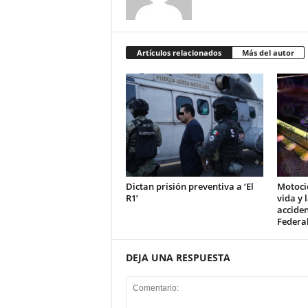
Artículos relacionados
Más del autor
Dictan prisión preventiva a ‘El
Motocic
R1’
vida y 
acciden
Federal
DEJA UNA RESPUESTA