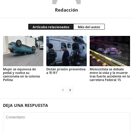
Redacción
Artículos relacionados
Más del autor
Mujer se equivoca de
Dictan prisión preventiva
Motociclista se debate
pedal y vuelca su
a ‘El R1’
entre la vida y la muerte
camioneta en la colonia
tras fuerte accidente en la
Peñita
carretera Federal 15
DEJA UNA RESPUESTA