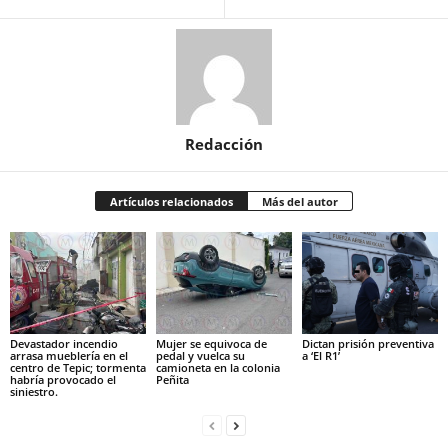
Redacción
Artículos relacionados
Más del autor
Devastador incendio
Mujer se equivoca de
Dictan prisión preventiva
arrasa mueblería en el
pedal y vuelca su
a ‘El R1’
centro de Tepic; tormenta
camioneta en la colonia
habría provocado el
Peñita
siniestro.