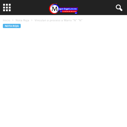
Inicio
Nota Roja
Vinculan a proceso a Mario “N” “N”
NOTA ROJA