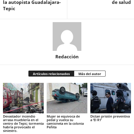
la autopista Guadalajara-
de salud
Tepic
Redacción
Artículos relacionados
Más del autor
Devastador incendio
Mujer se equivoca de
Dictan prisión preventiva
arrasa mueblería en el
pedal y vuelca su
a ‘El R1’
centro de Tepic; tormenta
camioneta en la colonia
habría provocado el
Peñita
siniestro.