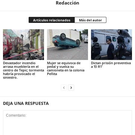
Redacción
Artículos relacionados
Más del autor
Devastador incendio
Mujer se equivoca de
Dictan prisión preventiva
arrasa mueblería en el
pedal y vuelca su
a ‘El R1’
centro de Tepic; tormenta
camioneta en la colonia
habría provocado el
Peñita
siniestro.
DEJA UNA RESPUESTA