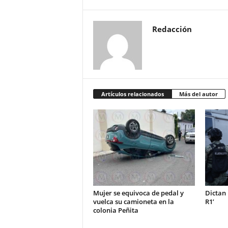
Redacción
Artículos relacionados
Más del autor
Mujer se equivoca de pedal y
Dictan 
vuelca su camioneta en la
R1’
colonia Peñita