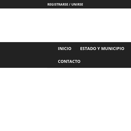
REGISTRARSE / UNIRSE
N
INICIO
ESTADO Y MUNICIPIO
o
t
CONTACTO
i
c
i
a
s
d
e
N
a
y
a
r