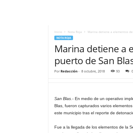
i
t
|
M
i
Inicio
Nota Roja
Marina detiene a elementos de l
g
NOTA ROJA
u
Marina detiene a e
e
l
puerto de San Bla
Á
n
Por
Redacción
-
8 octubre, 2018
93
g
e
l
L
San Blas.-
En medio de un operativo impl
u
Blas, fueron capturados varios elementos 
n
a
este municipio tras el reporte de detonac
Fue a la llegada de los elementos de la 