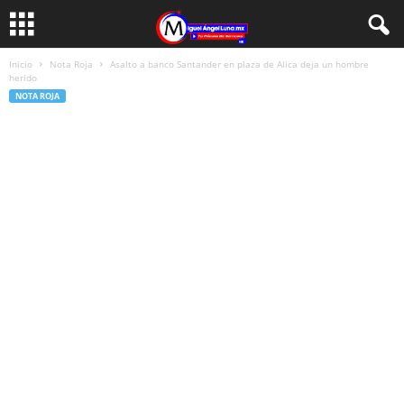
Inicio
Nota Roja
Asalto a banco Santander en plaza de Alica deja un hombre
herido
NOTA ROJA