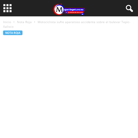
Inicio
Nota Roja
Motociclista sufre aparatoso accidente sobre el bulevar Tepic-
Xalisco
NOTA ROJA