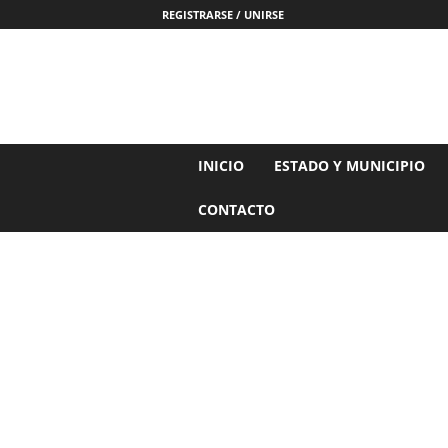
REGISTRARSE / UNIRSE
N
INICIO
ESTADO Y MUNICIPIO
o
t
CONTACTO
i
c
i
a
s
d
e
N
a
y
a
r