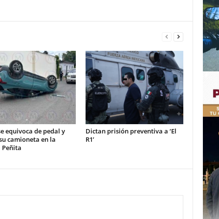
e equivoca de pedal y
Dictan prisión preventiva a ‘El
su camioneta en la
R1’
 Peñita