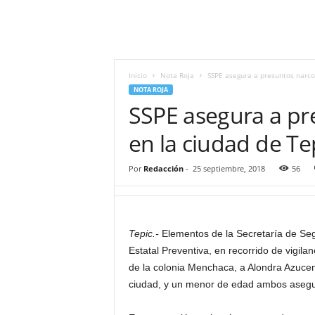
i
t
|
M
i
Inicio
Nota Roja
SSPE asegura a presuntos narco
g
NOTA ROJA
u
SSPE asegura a p
e
l
en la ciudad de Te
Á
n
Por
Redacción
-
25 septiembre, 2018
56
g
e
l
L
Tepic.-
Elementos de la Secretaría de Segu
u
Estatal Preventiva, en recorrido de vigilan
n
a
de la colonia Menchaca, a Alondra Azucena
ciudad, y un menor de edad ambos asegura