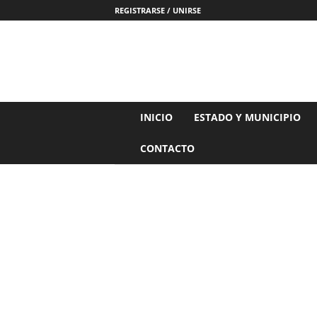
REGISTRARSE / UNIRSE
N
INICIO
ESTADO Y MUNICIPIO
o
t
CONTACTO
i
c
i
a
s
d
e
N
a
y
a
r