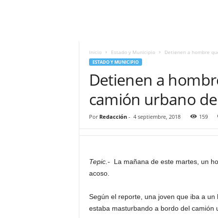
i
t
|
M
i
Inicio
Estado y Municipio
Detienen a hombre qu
g
ESTADO Y MUNICIPIO
u
Detienen a hombr
e
l
camión urbano de
Á
n
Por
Redacción
-
4 septiembre, 2018
159
g
e
l
L
Tepic.-
La mañana de este martes, un homb
u
acoso.
n
a
Según el reporte, una joven que iba a un
estaba masturbando a bordo del camión ur