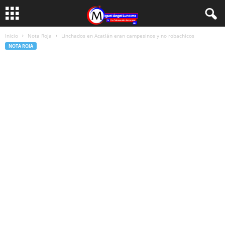
Inicio
Nota Roja
Linchados en Acatlán eran campesinos y no robachicos
NOTA ROJA