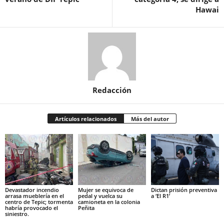
Hawai
Redacción
Artículos relacionados
Más del autor
Devastador incendio
Mujer se equivoca de
Dictan prisión preventiva
arrasa mueblería en el
pedal y vuelca su
a ‘El R1’
centro de Tepic; tormenta
camioneta en la colonia
habría provocado el
Peñita
siniestro.