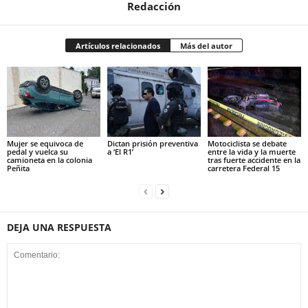
Redacción
Artículos relacionados
Más del autor
Mujer se equivoca de
Dictan prisión preventiva
Motociclista se debate
pedal y vuelca su
a ‘El R1’
entre la vida y la muerte
camioneta en la colonia
tras fuerte accidente en la
Peñita
carretera Federal 15
DEJA UNA RESPUESTA