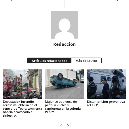
Redacción
Artículos relacionados
Más del autor
Devastador incendio
Mujer se equivoca de
Dictan prisión preventiva
arrasa mueblería en el
pedal y vuelca su
a ‘El R1’
centro de Tepic; tormenta
camioneta en la colonia
habría provocado el
Peñita
siniestro.