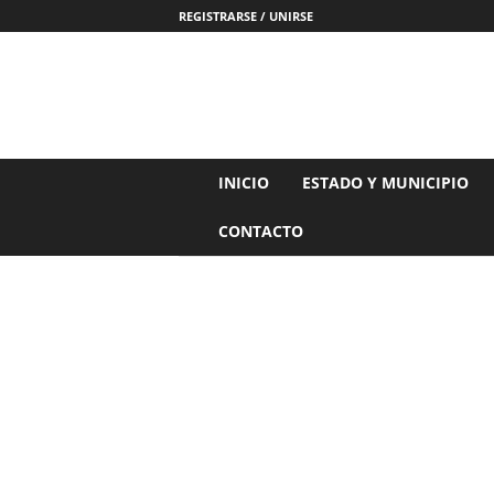
REGISTRARSE / UNIRSE
N
INICIO
ESTADO Y MUNICIPIO
o
t
CONTACTO
i
c
i
a
s
d
e
N
a
y
a
r