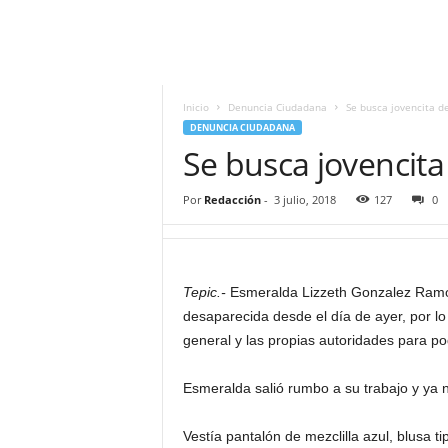
i
t
|
M
i
Inicio
Denuncia Ciudadana
Se busca jovencita d
g
DENUNCIA CIUDADANA
u
Se busca jovencita
e
l
Por
Redacción
-
3 julio, 2018
127
0
Á
n
g
e
Tepic.-
Esmeralda Lizzeth Gonzalez Ramo
l
L
desaparecida desde el día de ayer, por l
u
general y las propias autoridades para pod
n
a
Esmeralda salió rumbo a su trabajo y ya 
Vestía pantalón de mezclilla azul, blusa t