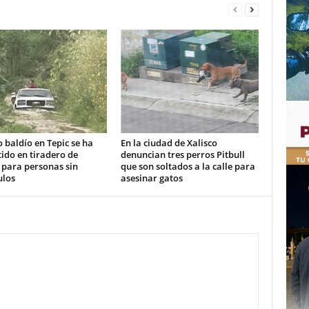
 baldío en Tepic se ha
En la ciudad de Xalisco
ido en tiradero de
denuncian tres perros Pitbull
 para personas sin
que son soltados a la calle para
ulos
asesinar gatos