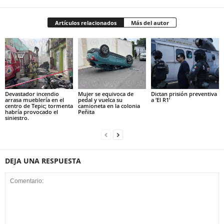
Artículos relacionados
Más del autor
Devastador incendio
Mujer se equivoca de
Dictan prisión preventiva
arrasa mueblería en el
pedal y vuelca su
a ‘El R1’
centro de Tepic; tormenta
camioneta en la colonia
habría provocado el
Peñita
siniestro.
DEJA UNA RESPUESTA