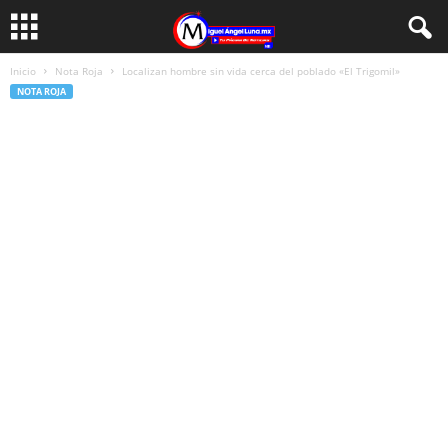
Inicio
Nota Roja
Localizan hombre sin vida cerca del poblado «El Trigomil»
NOTA ROJA