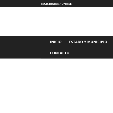
REGISTRARSE / UNIRSE
N
INICIO
ESTADO Y MUNICIPIO
o
t
CONTACTO
i
c
i
a
s
d
e
N
a
y
a
r