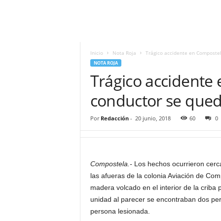
i
t
|
M
i
Inicio
Nota Roja
Trágico accidente en Compostel
g
NOTA ROJA
u
Trágico accidente 
e
l
conductor se que
Á
n
Por
Redacción
-
20 junio, 2018
60
0
g
e
l
L
Compostela.-
Los hechos ocurrieron cerca
u
las afueras de la colonia Aviación de Com
n
a
madera volcado en el interior de la criba
unidad al parecer se encontraban dos pers
persona lesionada.