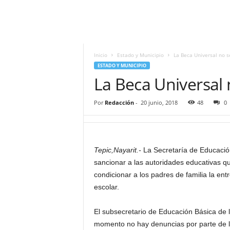
i
t
|
M
i
Inicio
Estado y Municipio
La Beca Universal no s
g
ESTADO Y MUNICIPIO
u
La Beca Universal 
e
l
Por
Redacción
-
20 junio, 2018
48
0
Á
n
g
e
Tepic,Nayarit.-
La Secretaría de Educación
l
L
sancionar a las autoridades educativas qu
u
condicionar a los padres de familia la en
n
escolar.
a
El subsecretario de Educación Básica de 
momento no hay denuncias por parte de lo