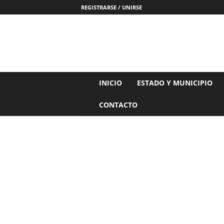
REGISTRARSE / UNIRSE
N
INICIO
ESTADO Y MUNICIPIO
o
t
CONTACTO
i
c
i
a
s
d
e
N
a
y
a
r