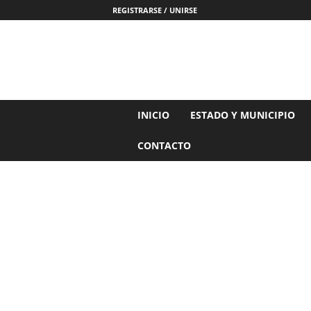
REGISTRARSE / UNIRSE
N
INICIO
ESTADO Y MUNICIPIO
o
t
CONTACTO
i
c
i
a
s
d
e
N
a
y
a
r