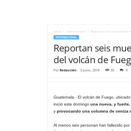
i
t
|
M
i
Inicio
Internacional
Reportan seis muertos por f
g
INTERNACIONAL
u
Reportan seis mue
e
l
del volcán de Fue
Á
n
Por
Redacción
-
3 junio, 2018
50
0
g
e
l
L
Guatemala.-
El volcán de Fuego, ubicado 
u
inició este domingo
una nueva, y fuerte,
n
a
y
provocando una columna de ceniza de
Al menos seis personan han fallecido por l