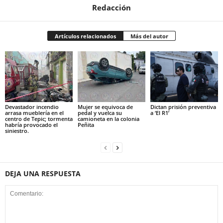
Redacción
Artículos relacionados
Más del autor
Devastador incendio
Mujer se equivoca de
Dictan prisión preventiva
arrasa mueblería en el
pedal y vuelca su
a ‘El R1’
centro de Tepic; tormenta
camioneta en la colonia
habría provocado el
Peñita
siniestro.
DEJA UNA RESPUESTA