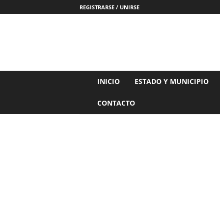
REGISTRARSE / UNIRSE
N
INICIO
ESTADO Y MUNICIPIO
o
t
CONTACTO
i
c
i
a
s
d
e
N
a
y
a
r