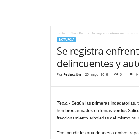
i
t
|
M
i
Inicio
Nota Roja
Se registra enfrentamiento ent
g
NOTA ROJA
u
Se registra enfre
e
l
delincuentes y au
Á
n
Por
Redacción
-
25 mayo, 2018
64
0
g
e
l
L
Tepic.-
Según las primeras indagatorias, 
u
hombres armados en lomas verdes Xalisco,
n
a
fraccionamiento arboledas del mismo muni
Tras acudir las autoridades a ambos report