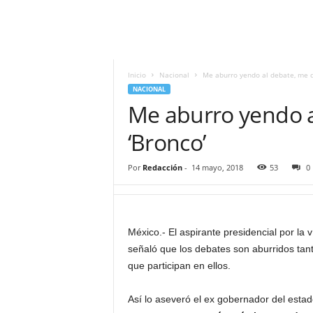
i
t
|
M
i
Inicio
Nacional
Me aburro yendo al debate, me d
g
NACIONAL
u
Me aburro yendo a
e
l
‘Bronco’
Á
n
Por
Redacción
-
14 mayo, 2018
53
0
g
e
l
L
México.- El aspirante presidencial por la 
u
señaló que los debates son aburridos tan
n
a
que participan en ellos.
Así lo aseveró el ex gobernador del estad