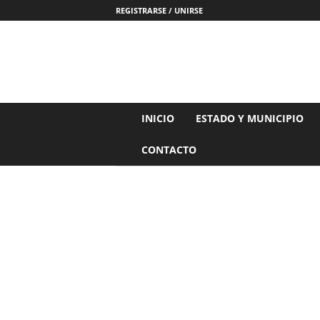
REGISTRARSE / UNIRSE
N
INICIO
ESTADO Y MUNICIPIO
o
t
CONTACTO
i
c
i
a
s
d
e
N
a
y
a
r