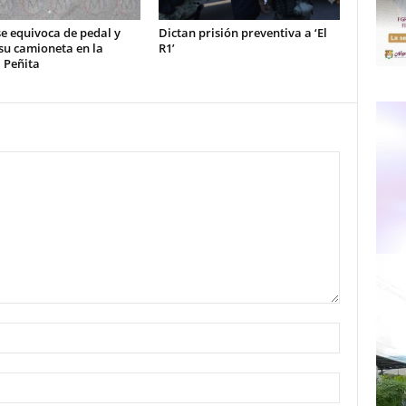
e equivoca de pedal y
Dictan prisión preventiva a ‘El
su camioneta en la
R1’
 Peñita