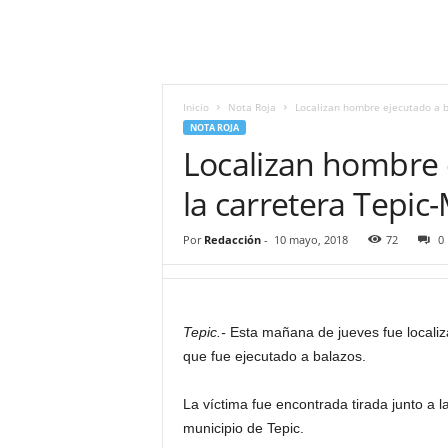
i
t
|
M
i
Inicio
Nota Roja
Localizan hombre ejecutado a b
g
NOTA ROJA
u
Localizan hombre 
e
l
la carretera Tepic
Á
n
Por
Redacción
-
10 mayo, 2018
72
0
g
e
l
L
Tepic.-
Esta mañana de jueves fue localiz
u
que fue ejecutado a balazos.
n
a
La víctima fue encontrada tirada junto a l
municipio de Tepic.