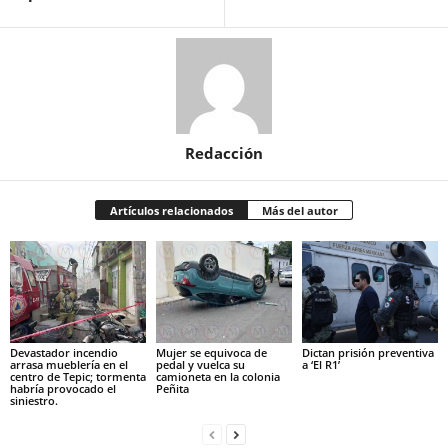
Redacción
Artículos relacionados
Más del autor
Devastador incendio
Mujer se equivoca de
Dictan prisión preventiva
arrasa mueblería en el
pedal y vuelca su
a ‘El R1’
centro de Tepic; tormenta
camioneta en la colonia
habría provocado el
Peñita
siniestro.