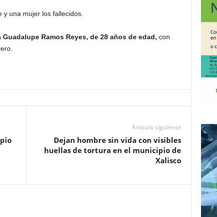
y una mujer los fallecidos.
 Guadalupe Ramos Reyes, de 28 años de edad,
con
rero.
Artículo siguiente
pio
Dejan hombre sin vida con visibles
huellas de tortura en el municipio de
Xalisco