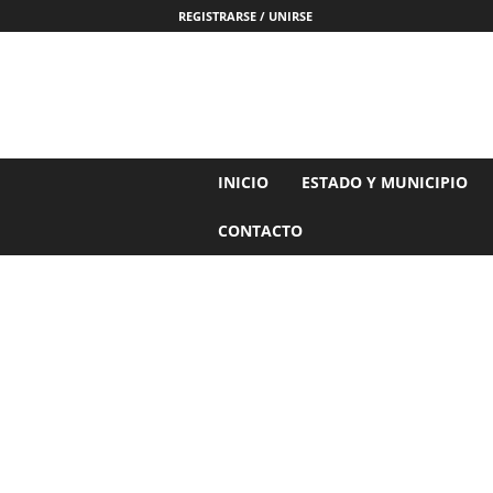
REGISTRARSE / UNIRSE
N
INICIO
ESTADO Y MUNICIPIO
o
t
CONTACTO
i
c
i
a
s
d
e
N
a
y
a
r