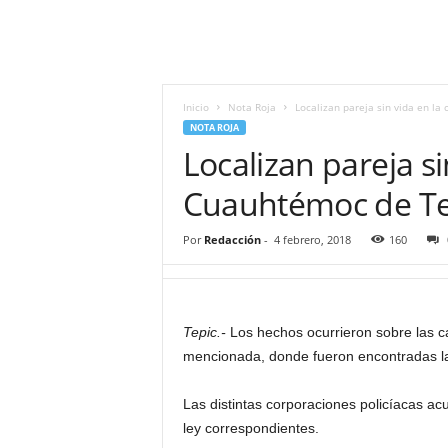
i
t
|
M
i
Inicio
Nota Roja
Localizan pareja sin vida en la
g
NOTA ROJA
u
Localizan pareja si
e
l
Cuauhtémoc de Te
Á
n
Por
Redacción
-
4 febrero, 2018
160
g
e
l
L
Tepic.-
Los hechos ocurrieron sobre las ca
u
mencionada, donde fueron encontradas las 
n
a
Las distintas corporaciones policíacas acu
ley correspondientes.