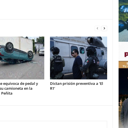
e equivoca de pedal y
Dictan prisión preventiva a ‘El
su camioneta en la
R1’
 Peñita