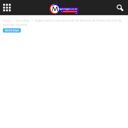
Inicio
Nota Roja
Exigen justicia tras ejecución de Director de Protección Civil de
Santiago Ixcuintla
NOTA ROJA