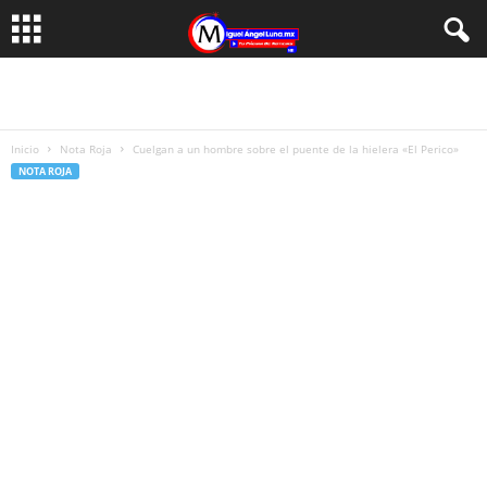
Inicio
Nota Roja
Cuelgan a un hombre sobre el puente de la hielera «El Perico»
NOTA ROJA