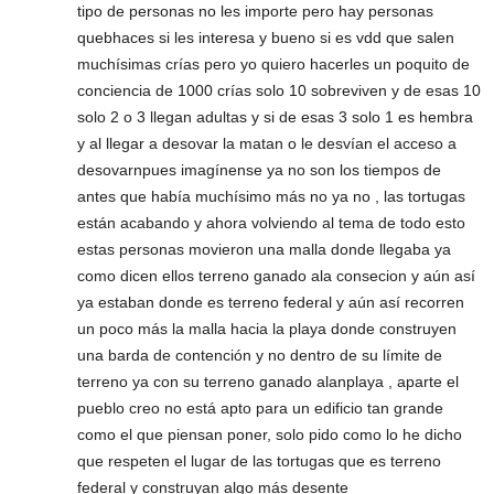
tipo de personas no les importe pero hay personas
quebhaces si les interesa y bueno si es vdd que salen
muchísimas crías pero yo quiero hacerles un poquito de
conciencia de 1000 crías solo 10 sobreviven y de esas 10
solo 2 o 3 llegan adultas y si de esas 3 solo 1 es hembra
y al llegar a desovar la matan o le desvían el acceso a
desovarnpues imagínense ya no son los tiempos de
antes que había muchísimo más no ya no , las tortugas
están acabando y ahora volviendo al tema de todo esto
estas personas movieron una malla donde llegaba ya
como dicen ellos terreno ganado ala consecion y aún así
ya estaban donde es terreno federal y aún así recorren
un poco más la malla hacia la playa donde construyen
una barda de contención y no dentro de su límite de
terreno ya con su terreno ganado alanplaya , aparte el
pueblo creo no está apto para un edificio tan grande
como el que piensan poner, solo pido como lo he dicho
que respeten el lugar de las tortugas que es terreno
federal y construyan algo más desente