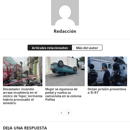
Redacción
Artículos relacionados
Más del autor
Devastador incendio
Mujer se equivoca de
Dictan prisión preventiva
arrasa mueblería en el
pedal y vuelca su
a ‘El R1’
centro de Tepic; tormenta
camioneta en la colonia
habría provocado el
Peñita
siniestro.
DEJA UNA RESPUESTA