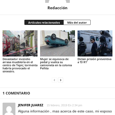
Redacción
Artículos relacionados
Más del autor
Devastador incendio
Mujer se equivoca de
Dictan prisión preventiva
arrasa mueblería en el
pedal y vuelca su
a ‘El R1’
centro de Tepic; tormenta
camioneta en la colonia
habría provocado el
Peñita
siniestro.
1 COMENTARIO
JENIFER JUAREZ
15 febrero, 2019 En 2:34 pm
Alguna información , mas acerca de este caso, mi esposo