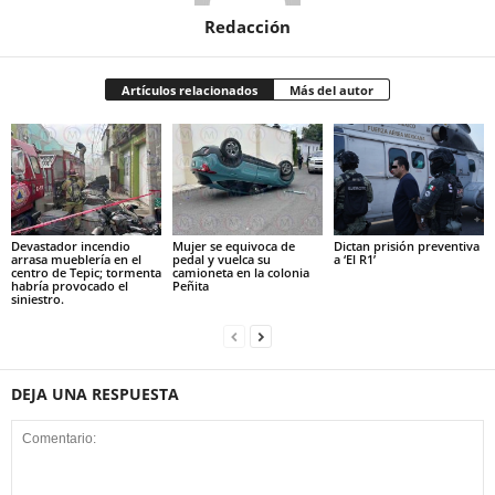
Redacción
Artículos relacionados
Más del autor
Devastador incendio
Mujer se equivoca de
Dictan prisión preventiva
arrasa mueblería en el
pedal y vuelca su
a ‘El R1’
centro de Tepic; tormenta
camioneta en la colonia
habría provocado el
Peñita
siniestro.
DEJA UNA RESPUESTA