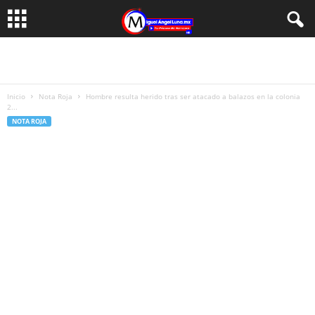
Inicio
Nota Roja
Hombre resulta herido tras ser atacado a balazos en la colonia
2...
NOTA ROJA