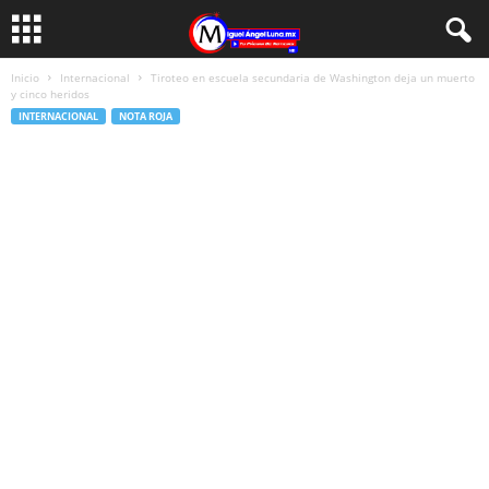
Inicio
Internacional
Tiroteo en escuela secundaria de Washington deja un muerto
y cinco heridos
INTERNACIONAL
NOTA ROJA