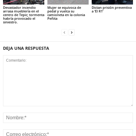
Devastador incendio
Mujer se equivoca de
Dictan prisión preventiva
arrasa mueblería en el
pedal y vuelca su
a ‘El R1’
centro de Tepic; tormenta
camioneta en la colonia
habría provocado el
Peñita
siniestro.
DEJA UNA RESPUESTA