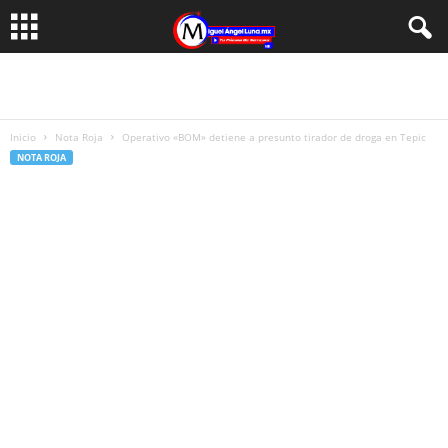
Inicio
Nota Roja
Operativo «BOM» detiene a presunto tirador de droga en Tepic
NOTA ROJA