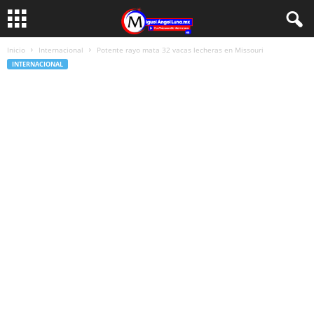
Inicio
Internacional
Potente rayo mata 32 vacas lecheras en Missouri
INTERNACIONAL