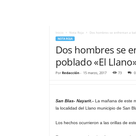
i
t
|
M
i
Inicio
Nota Roja
Dos hombres se enfrentan a bal
g
NOTA ROJA
u
Dos hombres se en
e
l
poblado «El Llano
Á
n
Por
Redacción
-
15 marzo, 2017
73
0
g
e
l
L
San Blas- Nayarit.-
La mañana de este mi
u
la localidad del Llano municipio de San Bl
n
a
Los hechos ocurrieron a las orillas de e