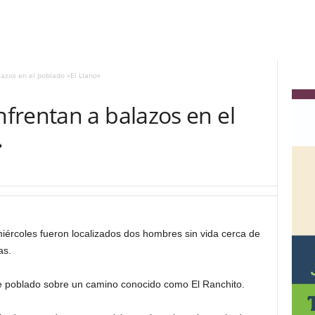
azos en el poblado «El Llano»
frentan a balazos en el
»
ércoles fueron localizados dos hombres sin vida cerca de
as.
ste poblado sobre un camino conocido como El Ranchito.