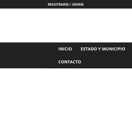
REGISTRARSE / UNIRSE
N
INICIO
ESTADO Y MUNICIPIO
o
t
CONTACTO
i
c
i
a
s
d
e
N
a
y
a
r