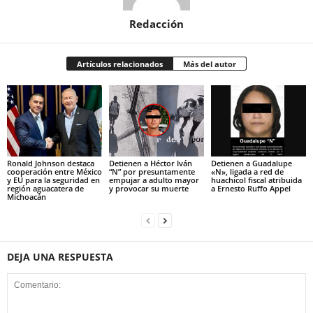
Redacción
Artículos relacionados
Más del autor
Ronald Johnson destaca
Detienen a Héctor Iván
Detienen a Guadalupe
cooperación entre México
“N” por presuntamente
«N», ligada a red de
y EU para la seguridad en
empujar a adulto mayor
huachicol fiscal atribuida
región aguacatera de
y provocar su muerte
a Ernesto Ruffo Appel
Michoacán
DEJA UNA RESPUESTA