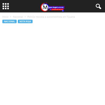
Inicio
Nacional
Policía rescata a automovilista en Tijuana
NACIONAL
NOTA ROJA